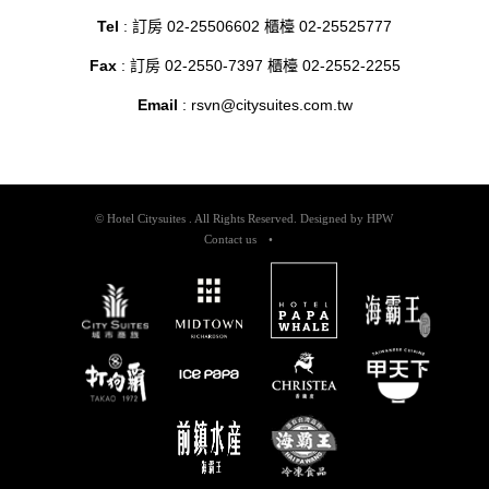
Tel
: 訂房 02-25506602 櫃檯 02-25525777
Fax
: 訂房 02-2550-7397 櫃檯 02-2552-2255
Email
:
rsvn@citysuites.com.tw
© Hotel Citysuites . All Rights Reserved. Designed by
HPW
Contact us
•