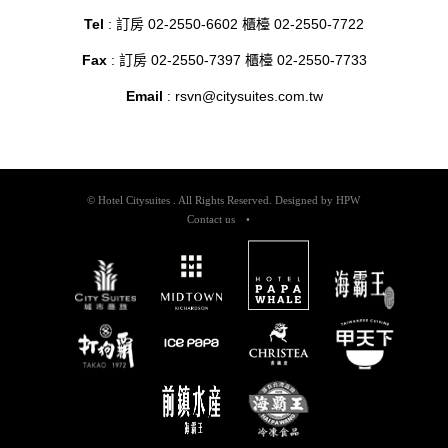
Tel
: 訂房 02-2550-6602 櫃檯 02-2550-7722
Fax
: 訂房 02-2550-7397 櫃檯 02-2550-7733
Email
:
rsvn@citysuites.com.tw
© Hotel Citysuites . All Rights Reserved. Designed by
HPW
Contact us
•